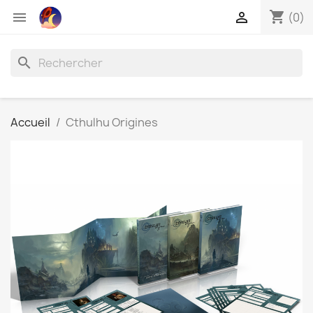
shopping_cart


(0)
search
Accueil
Cthulhu Origines