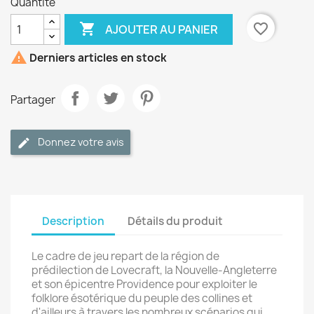
Quantité

favorite_border
AJOUTER AU PANIER

Derniers articles en stock
Partager
Donnez votre avis
Description
Détails du produit
Le cadre de jeu repart de la région de
prédilection de Lovecraft, la Nouvelle-Angleterre
et son épicentre Providence pour exploiter le
folklore ésotérique du peuple des collines et
d'ailleurs à travers les nombreux scénarios qui