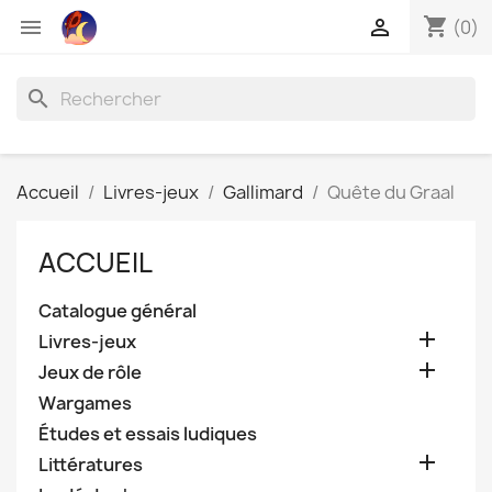
shopping_cart


(0)
search
Accueil
Livres-jeux
Gallimard
Quête du Graal
ACCUEIL
Catalogue général

Livres-jeux

Jeux de rôle
Wargames
Études et essais ludiques

Littératures