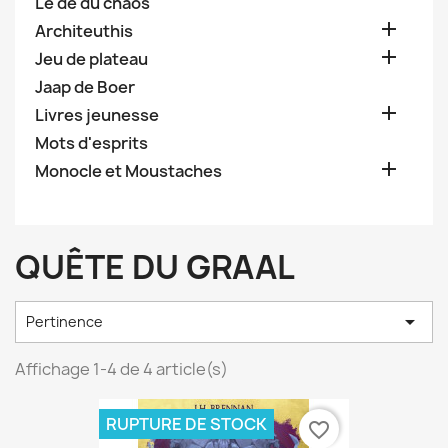
Le dé du chaos

Architeuthis

Jeu de plateau
Jaap de Boer

Livres jeunesse
Mots d'esprits

Monocle et Moustaches
QUÊTE DU GRAAL

Pertinence
Affichage 1-4 de 4 article(s)
RUPTURE DE STOCK
favorite_border