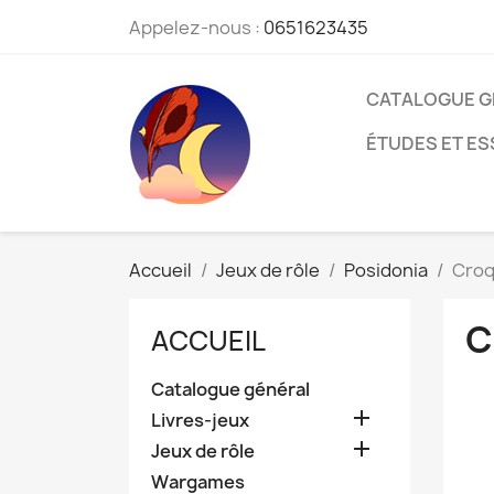
Appelez-nous :
0651623435
CATALOGUE G
ÉTUDES ET ES
Accueil
Jeux de rôle
Posidonia
Croq
C
ACCUEIL
Catalogue général

Livres-jeux

Jeux de rôle
Wargames