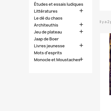
Études et essais ludiques

Littératures
Le dé du chaos
Il y a 

Architeuthis

Jeu de plateau
Jaap de Boer

Livres jeunesse
Mots d'esprits

Monocle et Moustaches