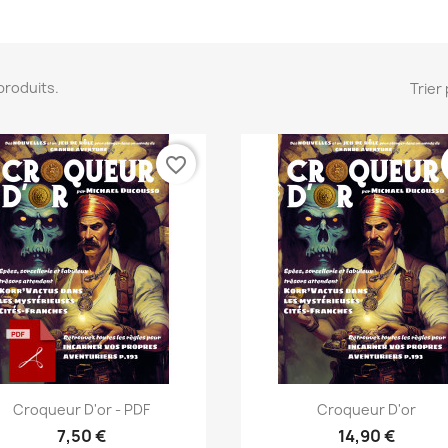
2 produits.
Trier 
favorite_border
Aperçu rapide
Aperçu rapide


Croqueur D'or - PDF
Croqueur D'or
7,50 €
14,90 €