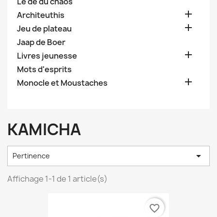
Le dé du chaos

Architeuthis

Jeu de plateau
Jaap de Boer

Livres jeunesse
Mots d'esprits

Monocle et Moustaches
KAMICHA

Pertinence
Affichage 1-1 de 1 article(s)
favorite_border