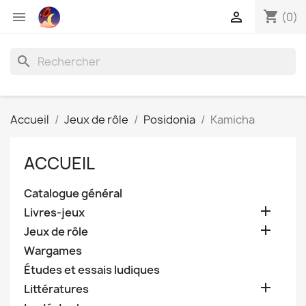
shopping_cart


(0)
search
Accueil
Jeux de rôle
Posidonia
Kamicha
ACCUEIL
Catalogue général

Livres-jeux

Jeux de rôle
Wargames
Études et essais ludiques

Littératures