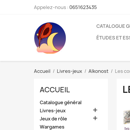
Appelez-nous :
0651623435
CATALOGUE G
ÉTUDES ET ES
Accueil
Livres-jeux
Alkonost
Les co
L
ACCUEIL
Catalogue général

Livres-jeux

Jeux de rôle
Wargames