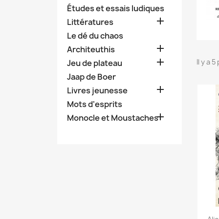
Études et essais ludiques

Littératures
Le dé du chaos

Architeuthis

Il y a 
Jeu de plateau
Jaap de Boer

Livres jeunesse
Mots d'esprits

Monocle et Moustaches