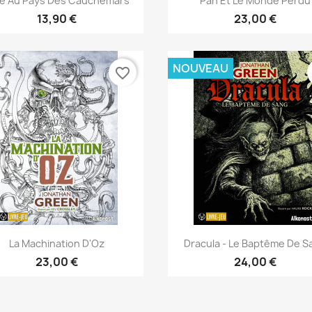
ce Au Pays Des Cauchemars
Pan Et Le Monde Perdu
13,90 €
23,00 €
NOUVEAU
favorite_border
Aperçu rapide
Aperçu rapide


La Machination D'Oz
Dracula - Le Baptême De S
23,00 €
24,00 €