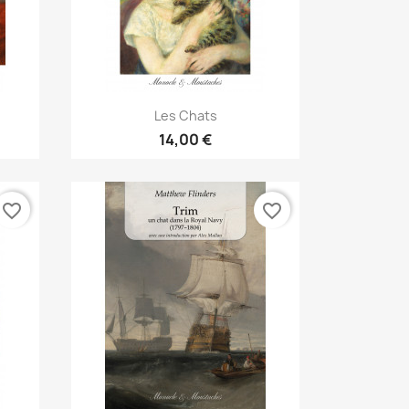
Aperçu rapide

Les Chats
14,00 €
favorite_border
favorite_border