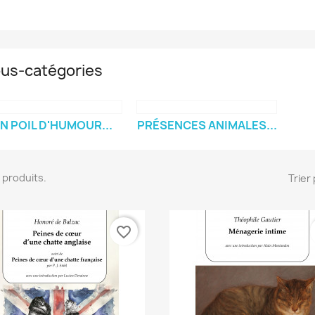
us-catégories
N POIL D'HUMOUR...
PRÉSENCES ANIMALES...
10 produits.
Trier 
favorite_border