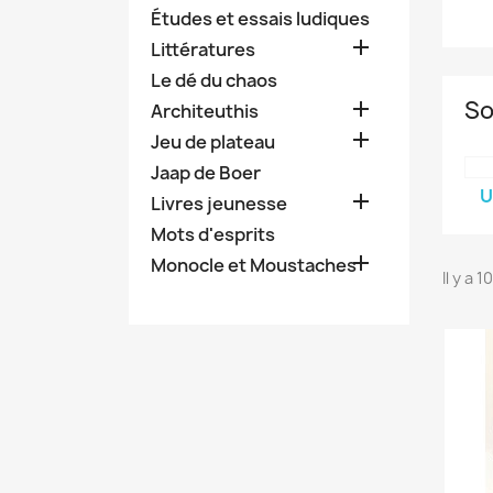
Études et essais ludiques

Littératures
Le dé du chaos
So

Architeuthis

Jeu de plateau
Jaap de Boer
U

Livres jeunesse
Mots d'esprits

Monocle et Moustaches
Il y a 