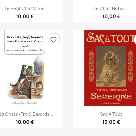
Aperçu rapide
Aperçu rapide


Le Petit Chat Miroir
Le Chat. Notes...
10,00 €
10,00 €
favorite_border
Aperçu rapide
Aperçu rapide


es Chats (trop) Bavards...
Sac À Tout
10,00 €
15,00 €