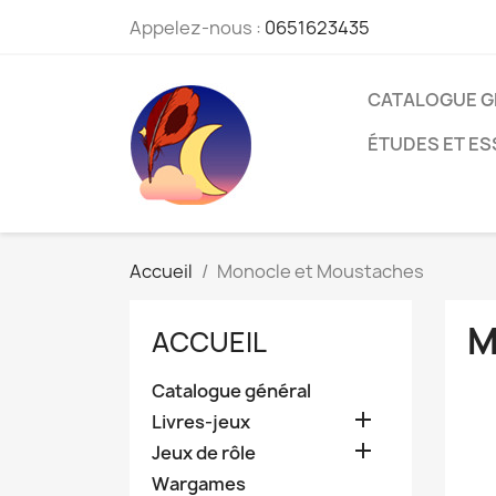
Appelez-nous :
0651623435
CATALOGUE G
ÉTUDES ET ES
Accueil
Monocle et Moustaches
M
ACCUEIL
Catalogue général

Livres-jeux

Jeux de rôle
Wargames