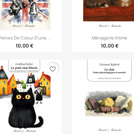
Aperçu rapide
Aperçu rapide


Peines De Coeur D'une...
Ménagerie Intime
10,00 €
10,00 €
favorite_border