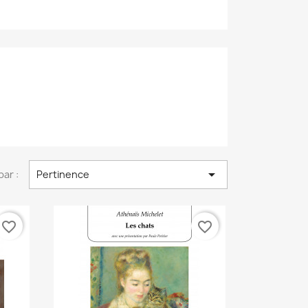

par :
Pertinence
favorite_border
favorite_border