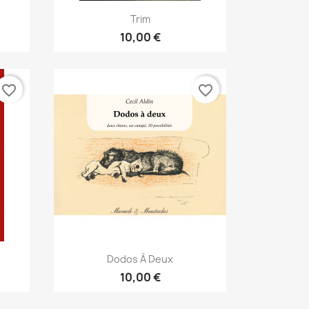
Aperçu rapide

Trim
10,00 €
favorite_border
favorite_border
Aperçu rapide

Dodos À Deux
10,00 €