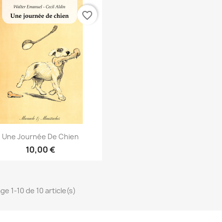
favorite_border
Aperçu rapide

Une Journée De Chien
10,00 €
ge 1-10 de 10 article(s)