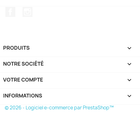
Facebook
Instagram
PRODUITS

NOTRE SOCIÉTÉ

VOTRE COMPTE

INFORMATIONS
keyboard_arrow_down
© 2026 - Logiciel e-commerce par PrestaShop™