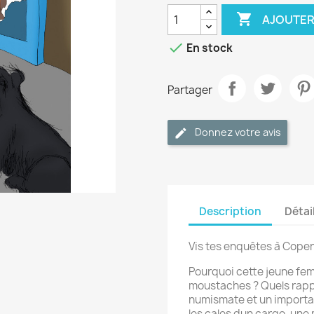

AJOUTER

En stock
Partager
Donnez votre avis
Description
Détai
Vis tes enquêtes à Copenh
Pourquoi cette jeune fe
moustaches ? Quels rappo
numismate et un importat
les cales dun cargo, une