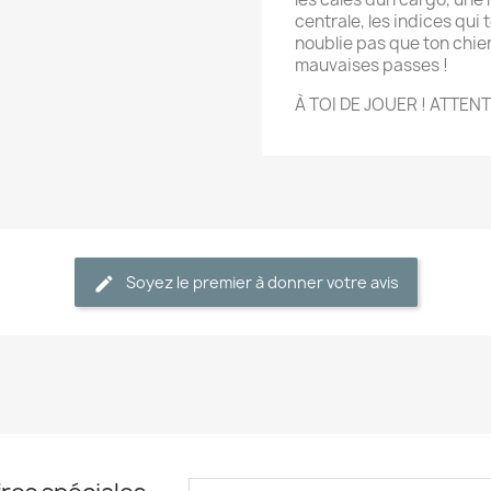
centrale, les indices qui 
noublie pas que ton chien
mauvaises passes !
À TOI DE JOUER ! ATTEN
Soyez le premier à donner votre avis