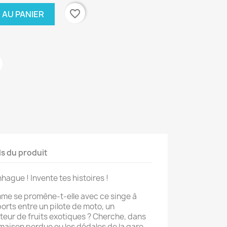
favorite_border
 AU PANIER
ls du produit
ague ! Invente tes histoires !
mme se promène-t-elle avec ce singe à
rts entre un pilote de moto, un
eur de fruits exotiques ? Cherche, dans
 maison perdue ou les dédales de la gare