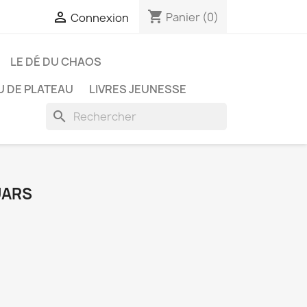
shopping_cart

Panier
(0)
Connexion
LE DÉ DU CHAOS
U DE PLATEAU
LIVRES JEUNESSE
search
UARS