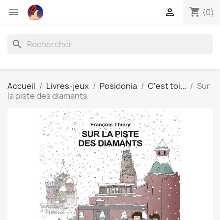
shopping_cart


(0)
search
Accueil
Livres-jeux
Posidonia
C'est toi...
Sur
la piste des diamants