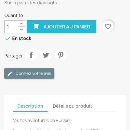
Sur la piste des diamants
Quantité

favorite_border
AJOUTER AU PANIER

En stock
Partager
Donnez votre avis
Description
Détails du produit
Vis tes aventures en Russie !