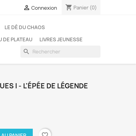
shopping_cart

Panier
(0)
Connexion
LE DÉ DU CHAOS
U DE PLATEAU
LIVRES JEUNESSE
search
ES I - L'ÉPÉE DE LÉGENDE
favorite_border
 AU PANIER