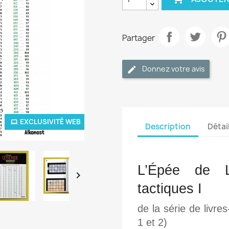
Partager
Donnez votre avis
EXCLUSIVITÉ WEB
Description
Détai
L’Épée de L

tactiques I
de la série de livre
1 et 2)