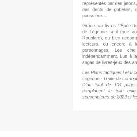
représentés par des jetons,
des dents de gobelins, 
poussière…
Grâce aux livres 
L’Épée d
de Légende seul (que vou
Roublard), ou bien accomp
lecteurs, ou encore à l
personnages. Les cin
indépendamment. Lus à la s
sagas de livres-jeux des a
Les Plans tactiques I et II 
Légende - Grille de comba
D'un total de 104 pages 
remplacent la tuile uniq
souscripteurs de 2023 et le