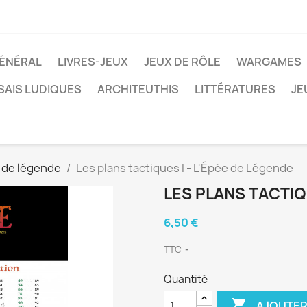
ÉNÉRAL
LIVRES-JEUX
JEUX DE RÔLE
WARGAMES
SAIS LUDIQUES
ARCHITEUTHIS
LITTÉRATURES
JE
 de légende
Les plans tactiques I - L'Épée de Légende
LES PLANS TACTIQU
6,50 €
TTC
Quantité

AJOUTER