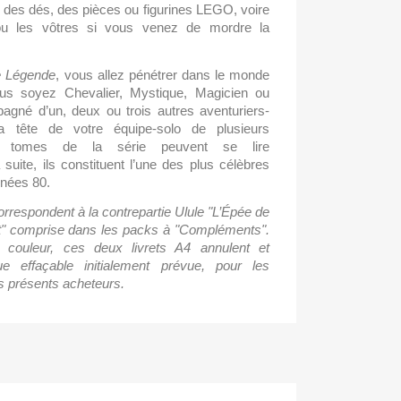
 des dés, des pièces ou figurines LEGO, voire 
ou les vôtres si vous venez de mordre la 
e Légende
, vous allez pénétrer dans le monde 
s soyez Chevalier, Mystique, Magicien ou 
agné d’un, deux ou trois autres aventuriers-
a tête de votre équipe-solo de plusieurs 
q tomes de la série peuvent se lire 
uite, ils constituent l’une des plus célèbres 
nnées 80.
correspondent à la contrepartie Ulule "L’Épée de 
t" comprise dans les packs à "Compléments". 
couleur, ces deux livrets A4 annulent et 
ue effaçable initialement prévue, pour les 
s présents acheteurs.