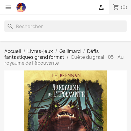
shopping_cart


(0)
search
Accueil
Livres-jeux
Gallimard
Défis
fantastiques grand format
Quête du graal - 05 - Au
royaume de l'épouvante