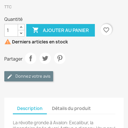
TTC
Quantité

favorite_border
AJOUTER AU PANIER

Derniers articles en stock
Partager
Donnez votre avis
Description
Détails du produit
La révolte gronde à Avalon: Excalibur, la