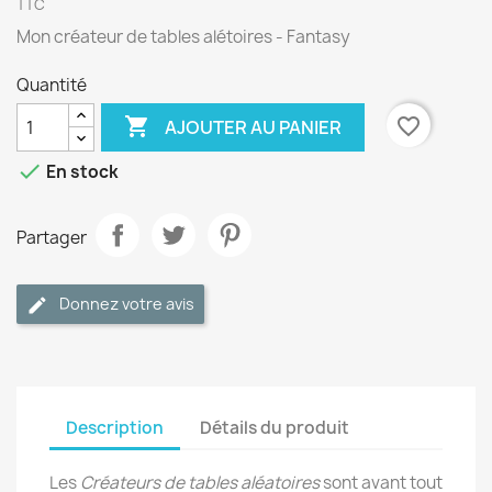
TTC
Mon créateur de tables alétoires - Fantasy
Quantité

favorite_border
AJOUTER AU PANIER

En stock
Partager
Donnez votre avis
Description
Détails du produit
Les
Créateurs de tables aléatoires
sont avant tout