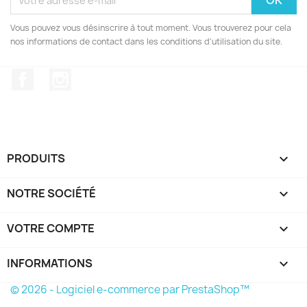
Vous pouvez vous désinscrire à tout moment. Vous trouverez pour cela
nos informations de contact dans les conditions d'utilisation du site.
Facebook
Instagram
PRODUITS

NOTRE SOCIÉTÉ

VOTRE COMPTE

INFORMATIONS
keyboard_arrow_down
© 2026 - Logiciel e-commerce par PrestaShop™