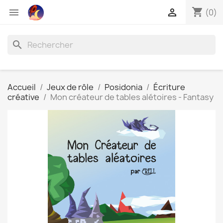
shopping_cart


(0)
search
Accueil
Jeux de rôle
Posidonia
Écriture
créative
Mon créateur de tables alétoires - Fantasy