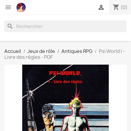
shopping_cart


(0)
search
Accueil
Jeux de rôle
Antiques RPG
Psi World I -
Livre des règles - PDF