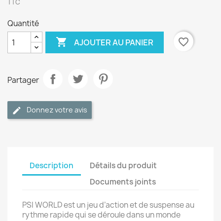
TTC
Quantité

favorite_border
AJOUTER AU PANIER
Partager
Donnez votre avis
Description
Détails du produit
Documents joints
PSI WORLD est un jeu d’action et de suspense au
rythme rapide qui se déroule dans un monde