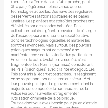
(peut-être la Terre dans un futur proche, peut-
être pas) légèrement plus avancé que les
technologies actuelles. Des navettes régulières
desservent les stations spatiales et les bases
lunaires. Les planètes et astéroïdes proches ont
été visités par des sondes habitées. Des
collecteurs solaires géants renvoient de l’énergie
de l’espace pour alimenter une société active
dont les technologies logicielles et matérielles
sont très avancées. Mais surtout, des pouvoirs
psioniques majeurs ont commencé à se
manifester chez certains individus particuliers.
En raison de cette évolution, la société s’est
fragmentée. Les Norms (normaux) considèrent
les Psis (psioniques) avec crainte et dégoût. Les
Psis sont mis à l’écart et ostracisés. Ils réagissent
en se regroupant pour assurer leur sécurité et
leur pouvoir politique. Le gouvernement, dont la
majorité est composée de normaux, a créé la
Police Psi pour surveiller et réglementer
l’utilisation criminelle de la psionique.
Tout ce dont vous avez besoin pour jouer, c’est de
papier, de crayons et d’une bonne dose