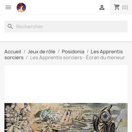
shopping_cart


(0)
search
Accueil
Jeux de rôle
Posidonia
Les Apprentis
sorciers
Les Apprentis sorciers - Écran du meneur