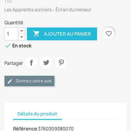
TTC
Les Apprentis sorciers - Écran du meneur
Quantité

favorite_border
AJOUTER AU PANIER

En stock
Partager
Donnez votre avis
Détails du produit
Référence
3760309380070