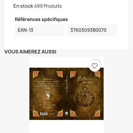
En stock
499 Produits
Références spécifiques
EAN-13
3760309380070
VOUS AIMEREZ AUSSI
favorite_border