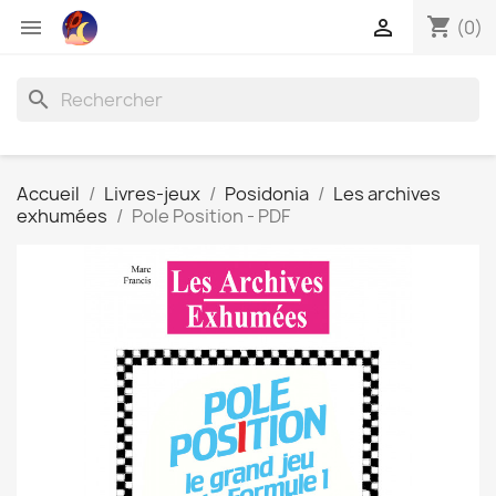
shopping_cart


(0)
search
Accueil
Livres-jeux
Posidonia
Les archives
exhumées
Pole Position - PDF