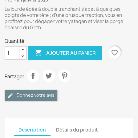
TTC
fin janvier 2023
La lourde épée à double tranchant s'abat à quelques
doigts de votre tête ; d'une brusque traction, vous en
profitez pour dégager votre yatagan et viser la gorge
épaisse du Goth.
Quantité

favorite_border
AJOUTER AU PANIER
Partager
Donnez votre avis
Description
Détails du produit