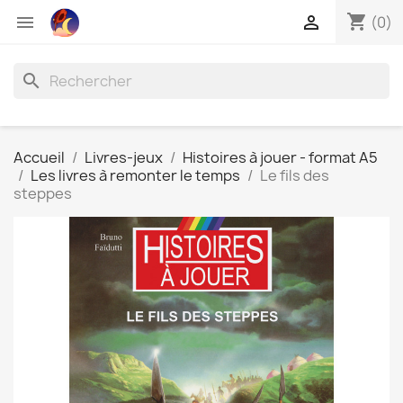
shopping_cart


(0)
search
Accueil
Livres-jeux
Histoires à jouer - format A5
Les livres à remonter le temps
Le fils des
steppes