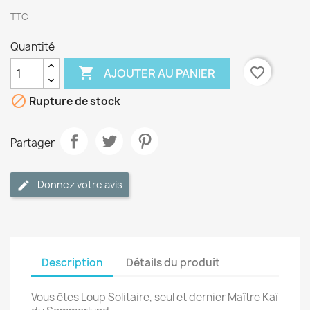
TTC
Quantité

favorite_border
AJOUTER AU PANIER

Rupture de stock
Partager
Donnez votre avis
Description
Détails du produit
Vous êtes Loup Solitaire, seul et dernier Maître Kaï