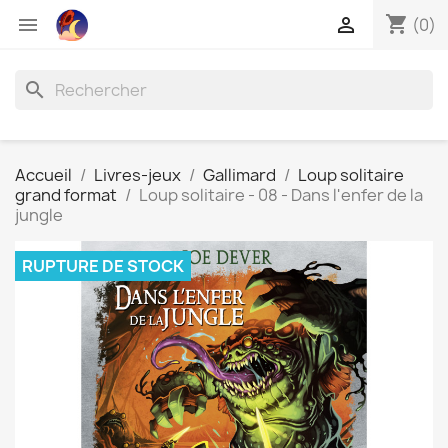
shopping_cart


(0)
search
Accueil
Livres-jeux
Gallimard
Loup solitaire
grand format
Loup solitaire - 08 - Dans l'enfer de la
jungle
RUPTURE DE STOCK