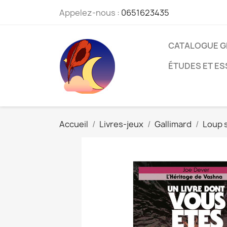
Appelez-nous :
0651623435
CATALOGUE G
ÉTUDES ET ES
Accueil
Livres-jeux
Gallimard
Loup s