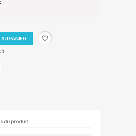
s.
favorite_border
 AU PANIER
ck
ls du produit