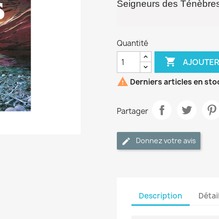
Seigneurs des Ténèbre
Quantité

AJOUTER

Derniers articles en sto
Partager
Donnez votre avis
Description
Détai