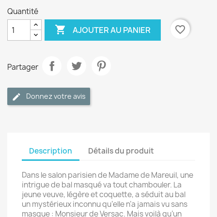
Quantité

favorite_border
AJOUTER AU PANIER
Partager
Donnez votre avis
Description
Détails du produit
Dans le salon parisien de Madame de Mareuil, une
intrigue de bal masqué va tout chambouler. La
jeune veuve, légère et coquette, a séduit au bal
un mystérieux inconnu qu’elle n’a jamais vu sans
masque : Monsieur de Versac. Mais voilà qu’un