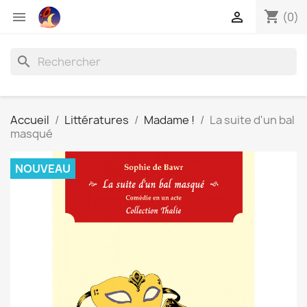
shopping_cart


(0)
search
Accueil
Littératures
Madame !
La suite d'un bal
masqué
NOUVEAU