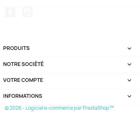
Facebook
Instagram
PRODUITS

NOTRE SOCIÉTÉ

VOTRE COMPTE

INFORMATIONS
keyboard_arrow_down
© 2026 - Logiciel e-commerce par PrestaShop™