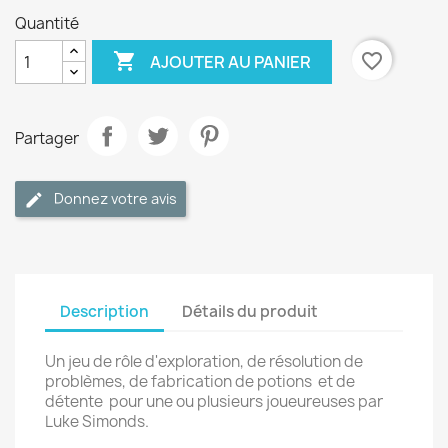
Quantité

favorite_border
AJOUTER AU PANIER
Partager
Donnez votre avis
Description
Détails du produit
Un jeu de rôle d'exploration, de résolution de
problèmes, de fabrication de potions et de
détente pour une ou plusieurs joueureuses par
Luke Simonds.