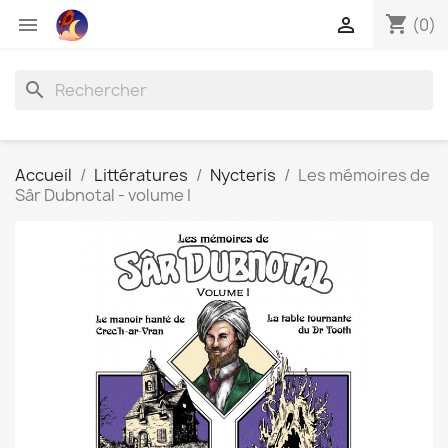
shopping_cart


(0)
search
Accueil
Littératures
Nycteris
Les mémoires de
Sâr Dubnotal - volume I