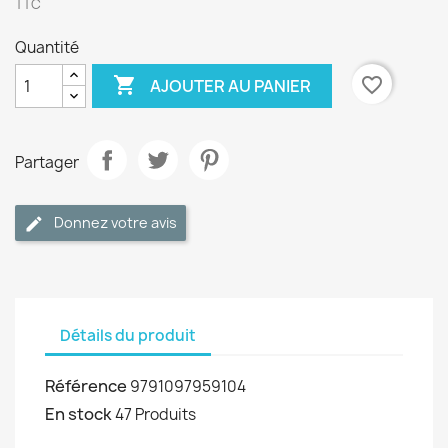
TTC
Quantité

favorite_border
AJOUTER AU PANIER
Partager
Donnez votre avis
Détails du produit
Référence
9791097959104
En stock
47 Produits