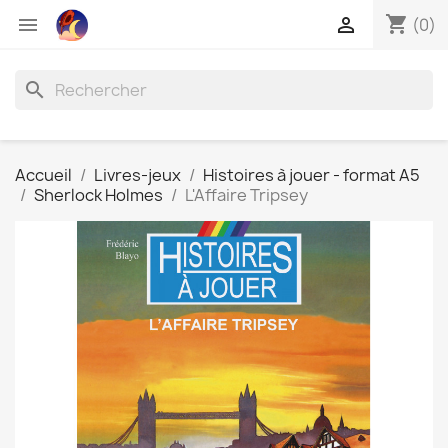
shopping_cart


(0)
search
Accueil
Livres-jeux
Histoires à jouer - format A5
Sherlock Holmes
L'Affaire Tripsey