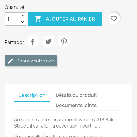
Quantité

favorite_border
AJOUTER AU PANIER
Partager
Donnez votre avis
Description
Détails du produit
Documents joints
Un homme a été assassiné devant le 221B Baker
Street, il va falloir trouver son meurtrier.
Une nouvelle fois, le maître incontesté de