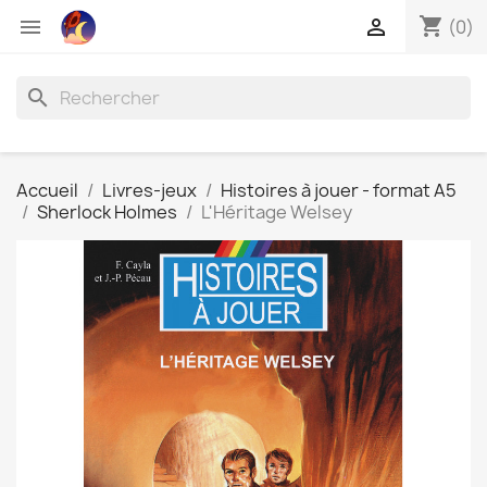
shopping_cart


(0)
search
Accueil
Livres-jeux
Histoires à jouer - format A5
Sherlock Holmes
L'Héritage Welsey