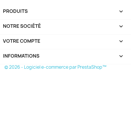
PRODUITS

NOTRE SOCIÉTÉ

VOTRE COMPTE

INFORMATIONS
keyboard_arrow_down
© 2026 - Logiciel e-commerce par PrestaShop™