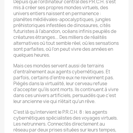
Depuis que l’ordinateur central des P.R.C.H. s’est
mis à créer ses propres mondes virtuels, des
univers entiers naissent en permanence :
planètes médiévales-apocalyptiques, jungles
préhistoriques infestées de dino­saures, cités
futuristes à l’abandon, océans infinis peuplés de
créatures étranges... Des milliers de réalités
alternatives où tout semble réel, où les sensations
sont parfaites, où l’on peut vivre des années en
quelques heures.
Mais ces mondes servent aussi de terrains
d’entraînement aux agents cybernétiques. Et
parfois, certains d’entre eux ne reviennent pas.
Piégés dans la virtualité, leur cerveau refuse
d’accepter qu’ils sont morts. Ils continuent à vivre
dans ces univers artificiels, persuadés que c’est
leur ancienne vie qui n’était qu’un rêve.
C’est là qu’intervient le P.R.C.H. 8 : les agents
cybernétiques spécialistes des voyages virtuels.
Les netrunners. Connectés directement au
réseau par deux prises situées sur leurs tempes,