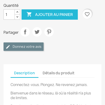
Quantité

favorite_border
AJOUTER AU PANIER
Partager
Donnez votre avis
Description
Détails du produit
Connectez-vous. Plongez. Ne revenez jamais.
Bienvenue dans le réseau, là où la réalité n’a plus
de limites.