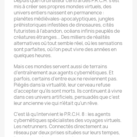
Depuis que l’ordinateur central des P.R.C.H. s’est
mis à créer ses propres mondes virtuels, des
univers entiers naissent en permanence :
planètes médiévales-apocalyptiques, jungles
préhistoriques infestées de dino­saures, cités
futuristes à l’abandon, océans infinis peuplés de
créatures étranges... Des milliers de réalités
alternatives où tout semble réel, où les sensations
sont parfaites, où l’on peut vivre des années en
quelques heures.
Mais ces mondes servent aussi de terrains
d’entraînement aux agents cybernétiques. Et
parfois, certains d’entre eux ne reviennent pas.
Piégés dans la virtualité, leur cerveau refuse
d’accepter qu’ils sont morts. Ils continuent à vivre
dans ces univers artificiels, persuadés que c’est
leur ancienne vie qui n’était qu’un rêve.
C’est là qu’intervient le P.R.C.H. 8 : les agents
cybernétiques spécialistes des voyages virtuels.
Les netrunners. Connectés directement au
réseau par deux prises situées sur leurs tempes,