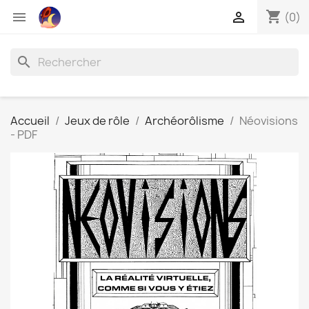
shopping_cart


(0)
search
Accueil
Jeux de rôle
Archéorôlisme
Néovisions
- PDF