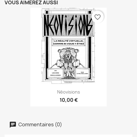
VOUS AIMEREZ AUSSI
favorite_border
Néovisions
10,00 €
Commentaires (0)