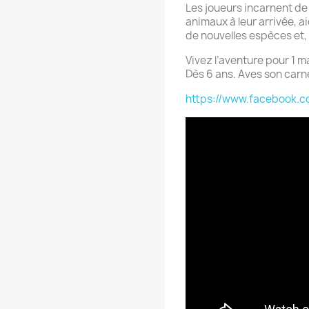
Les joueurs incarnent de 
animaux à leur arrivée, a
de nouvelles espèces et, 
Vivez l’aventure pour 1 ma
Dès 6 ans. Aves son carn
https://www.facebook.c