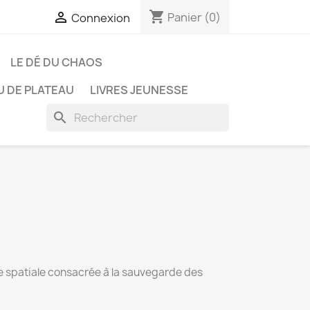
shopping_cart

Panier
(0)
Connexion
LE DÉ DU CHAOS
U DE PLATEAU
LIVRES JEUNESSE
search
se spatiale consacrée à la sauvegarde des