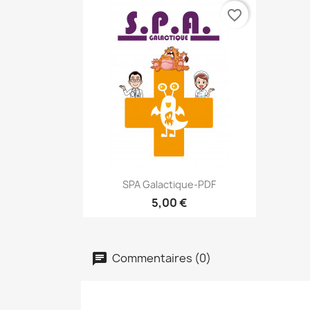
favorite_border
Aperçu rapide

SPA Galactique-PDF
5,00 €
Commentaires (0)