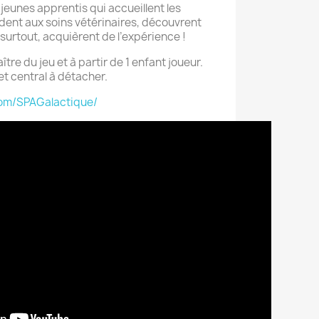
jeunes apprentis qui accueillent les
ident aux soins vétérinaires, découvrent
surtout, acquièrent de l’expérience !
ître du jeu et à partir de 1 enfant joueur.
et central à détacher.
om/SPAGalactique/