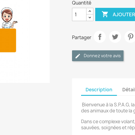
Quantité

AJOUTER
Partager
Donnez votre avis
Description
Détai
Bienvenue à la S.P.A.G, 
des animaux de toute la g
Dans ce complexe volant,
sauvées, soignées et rép