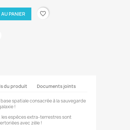
favorite_border
 AU PANIER
ls du produit
Documents joints
la base spatiale consacrée à la sauvegarde
alaxie !
 les espèces extra-terrestres sont
ertoriées avec zèle !