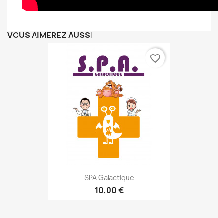
VOUS AIMEREZ AUSSI
favorite_border
SPA Galactique
10,00 €