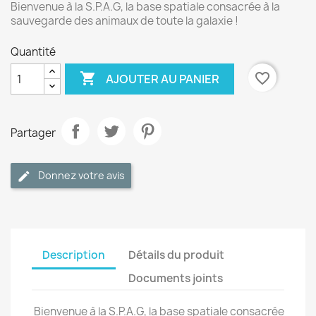
Bienvenue à la S.P.A.G, la base spatiale consacrée à la
sauvegarde des animaux de toute la galaxie !
Quantité

favorite_border
AJOUTER AU PANIER
Partager
Donnez votre avis
Description
Détails du produit
Documents joints
Bienvenue à la S.P.A.G, la base spatiale consacrée